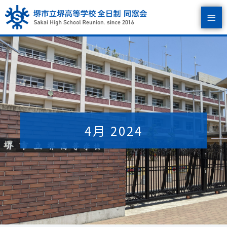
内
メ
容
を
イ
ス
キ
ン
ッ
プ
メ
ニ
ュ
4月 2024
ー