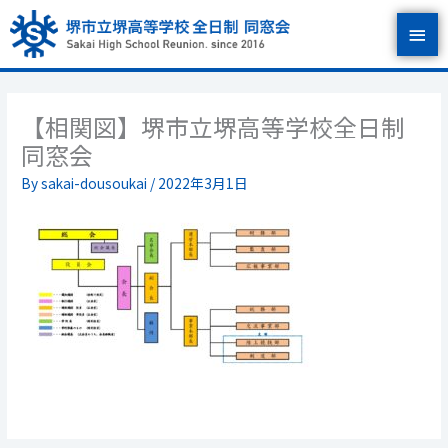
内
メ
容
を
イ
ス
キ
ン
ッ
【相関図】堺市立堺高等学校全日制
プ
メ
同窓会
ニ
By
sakai-dousoukai
/
2022年3月1日
ュ
ー