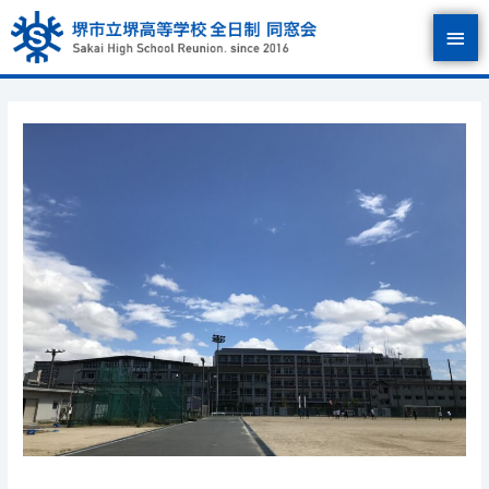
内
メ
容
を
イ
ス
キ
ン
ッ
プ
メ
ニ
ュ
ー