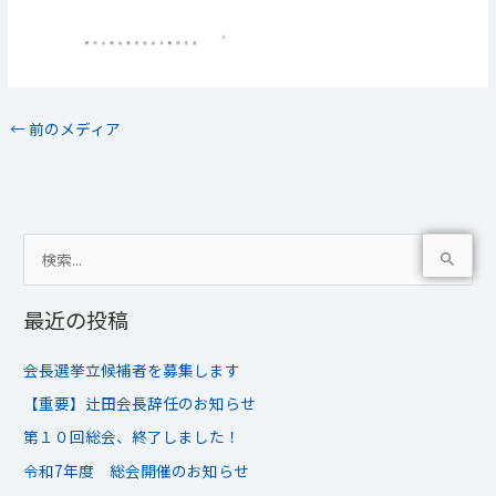
←
前のメディア
検
索
最近の投稿
対
象
会長選挙立候補者を募集します
:
【重要】辻田会長辞任のお知らせ
第１０回総会、終了しました！
令和7年度 総会開催のお知らせ