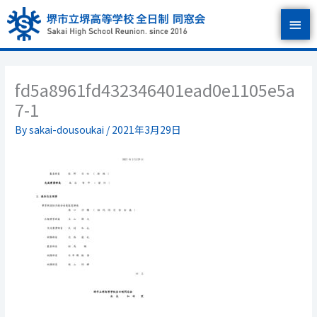
内
メ
容
を
イ
ス
キ
ン
ッ
fd5a8961fd432346401ead0e1105e5a
プ
メ
7-1
ニ
By
sakai-dousoukai
/
2021年3月29日
ュ
ー