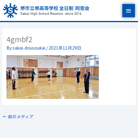
内
メ
容
を
イ
ス
キ
ン
ッ
4gmbf2
プ
メ
By
sakai-dousoukai
/
2021年11月29日
ニ
ュ
ー
←
前のメディア