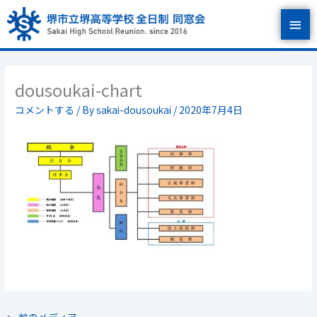
内
メ
容
を
イ
ス
キ
ン
ッ
dousoukai-chart
プ
メ
コメントする
/ By
sakai-dousoukai
/
2020年7月4日
ニ
ュ
ー
←
前のメディア