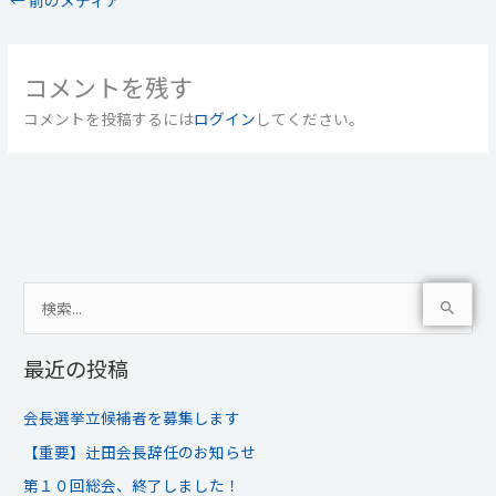
コメントを残す
コメントを投稿するには
ログイン
してください。
検
索
最近の投稿
対
象
会長選挙立候補者を募集します
:
【重要】辻田会長辞任のお知らせ
第１０回総会、終了しました！