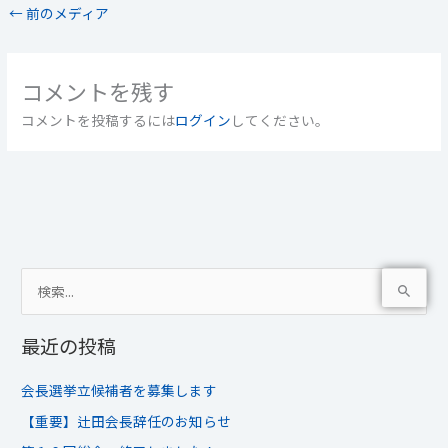
←
前のメディア
コメントを残す
コメントを投稿するには
ログイン
してください。
検
索
最近の投稿
対
象
会長選挙立候補者を募集します
:
【重要】辻田会長辞任のお知らせ