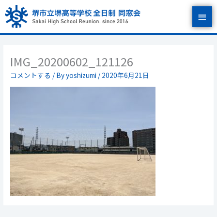
内
メ
容
を
イ
ス
キ
ン
ッ
IMG_20200602_121126
プ
メ
コメントする
/ By
yoshizumi
/
2020年6月21日
ニ
ュ
ー