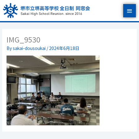
内
メ
容
を
イ
ス
キ
ン
ッ
IMG_9530
プ
メ
By
sakai-dousoukai
/
2024年6月18日
ニ
ュ
ー