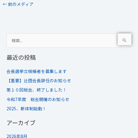
←
前のメディア
検
索
最近の投稿
対
象
会長選挙立候補者を募集します
:
【重要】辻田会長辞任のお知らせ
第１０回総会、終了しました！
令和7年度 総会開催のお知らせ
2025、新体制始動！
アーカイブ
2026年8月