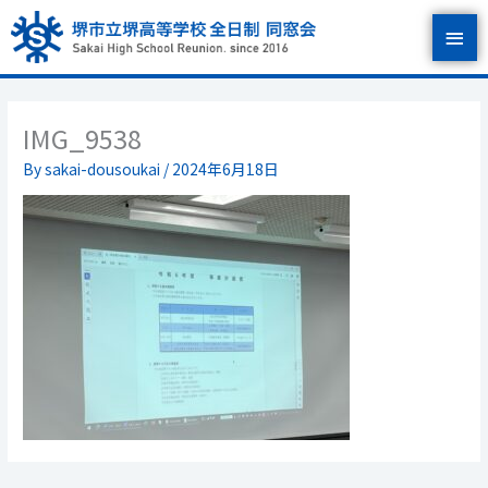
内
メ
容
を
イ
ス
キ
ン
ッ
IMG_9538
プ
メ
By
sakai-dousoukai
/
2024年6月18日
ニ
ュ
ー