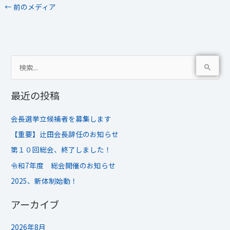
←
前のメディア
検
索
最近の投稿
対
象
会長選挙立候補者を募集します
:
【重要】辻田会長辞任のお知らせ
第１０回総会、終了しました！
令和7年度 総会開催のお知らせ
2025、新体制始動！
アーカイブ
2026年8月